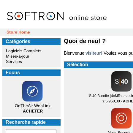
Store Home
Quoi de neuf ?
Catégories
Logiciels Complets
Bienvenue
visiteur!
Voulez vous
ou
Mises-à-jour
Services
Sélection
Focus
S|40 Bundle (4xMR on a si
€ 5 950,00 -
ACHE
OnTheAir WebLink
ACHETER
Recherche rapide
MovieRecorder