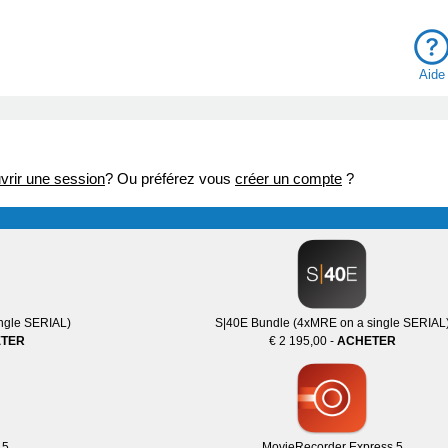
Aid
vrir une session
? Ou préférez vous
créer un compte
?
ngle SERIAL)
S|40E Bundle (4xMRE on a single SERIAL
TER
€ 2 195,00 -
ACHETER
 5
MovieRecorder Express 5