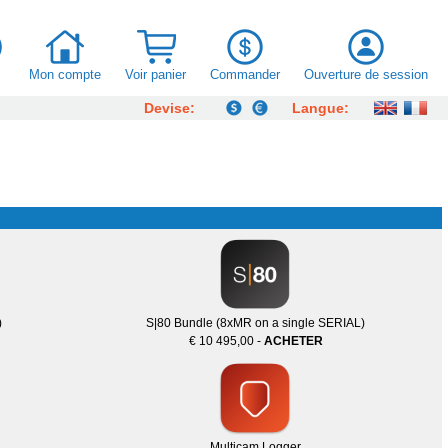
e
Mon compte
Voir panier
Commander
Ouverture de session
Devise:
Langue:
)
S|80 Bundle (8xMR on a single SERIAL)
€ 10 495,00 -
ACHETER
Multicam Logger